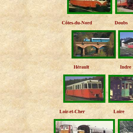
Côtes-du-Nord
Doubs
Hérault
Indre
Loir-et-Cher
Loire