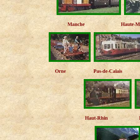
Manche
Haute-M
Orne
Pas-de-Calais
Haut-Rhin