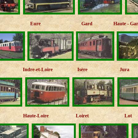
Eure
Gard
Haute - Ga
Indre-et-Loire
Isère
Jura
Haute-Loire
Loiret
Lot