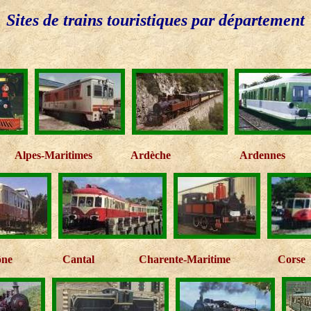
Sites de trains touristiques par département
Alpes-Maritimes
Ardèche
Ardennes
ône
Cantal
Charente-Maritime
Corse