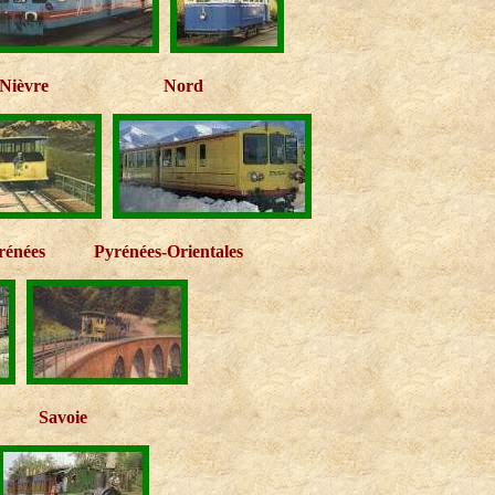
Nièvre
Nord
rénées
Pyrénées-Orientales
Savoie