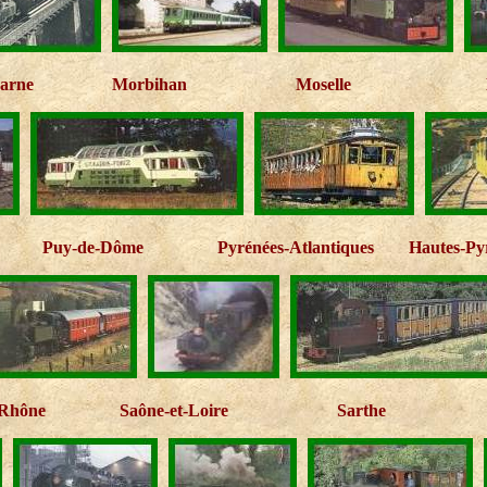
arne
Morbihan
Moselle
Puy-de-Dôme
Pyrénées-Atlantiques
Hautes-Py
Rhône
Saône-et-Loire
Sarthe