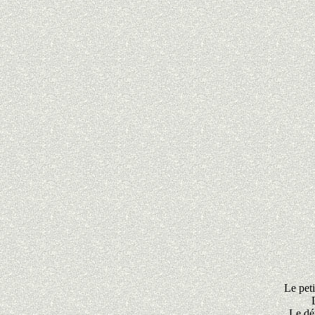
Le peti
Le dép