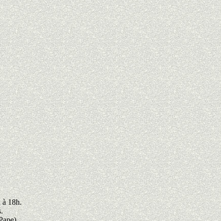
h à 18h.
.
 Pape).