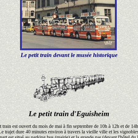
Le petit train devant le musée historique
Le petit train d'Eguisheim
t train est ouvert du mois de mai à fin septembre de 10h à 12h et de 14
Le trajet dure 40 minutes environ à travers la vieille ville et les vignobles
art est situé au parking bus (mairie) et la grande rue (devant l'hôtel du