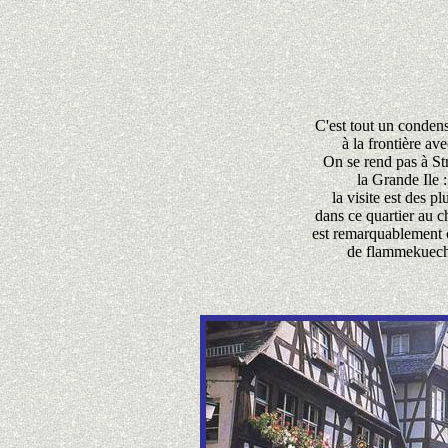
C'est tout un condens
à la frontière av
On se rend pas à Str
la Grande Ile 
la visite est des p
dans ce quartier au 
est remarquablement c
de flammekueche 