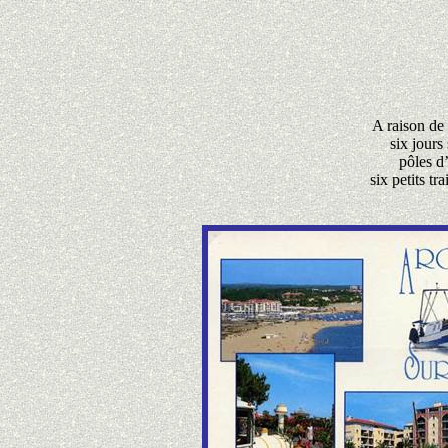
A raison de 
six jours
pôles d’
six petits t