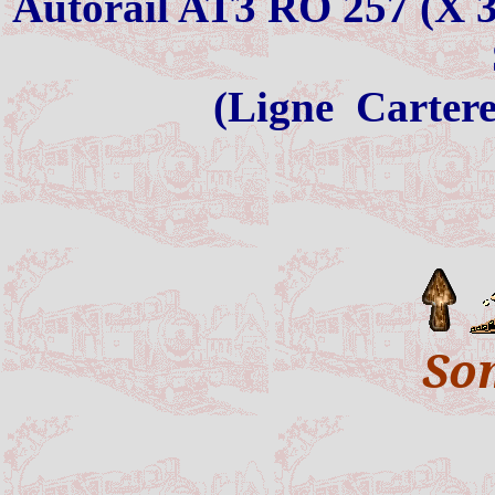
Autorail AT3 RO 257 (X 38
(Ligne
Cartere
So