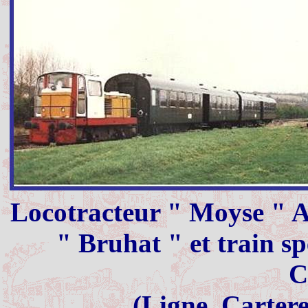
Locotracteur " Moyse " A
" Bruhat " et train sp
C
(Ligne
Cartere