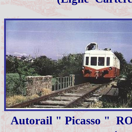
Autorail " Picasso "
RO