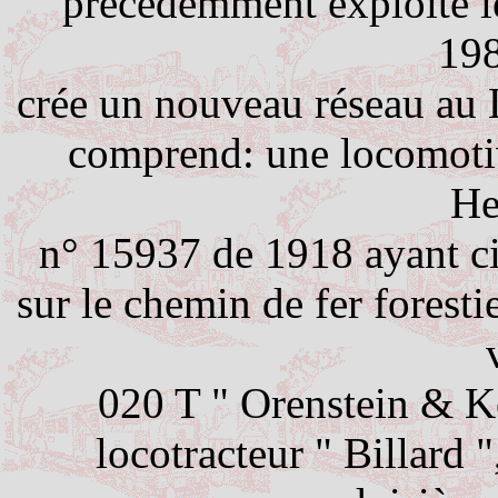
précédemment exploité l
198
crée un nouveau réseau au 
comprend: une locomotiv
He
n° 15937 de 1918 ayant c
sur le chemin de fer forest
020 T " Orenstein & K
locotracteur " Billard "