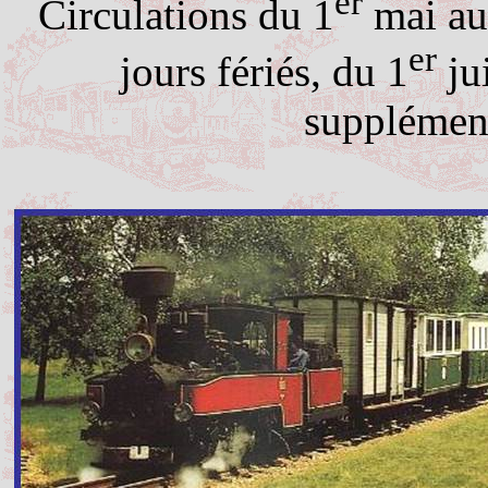
er
Circulations du 1
mai au
er
jours fériés, du 1
jui
supplément