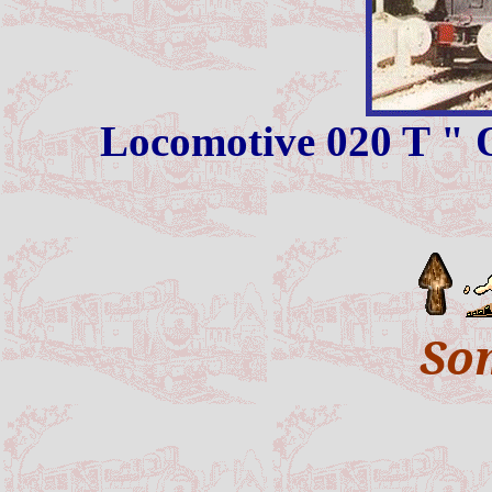
Locomotive 020 T " O
So