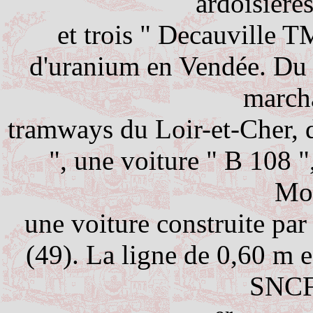
ardoisière
et trois " Decauville 
d'uranium en Vendée. Du 
march
tramways du Loir-et-Cher, 
", une voiture " B 108 
Mor
une voiture construite par
(49). La ligne de
0,60 m
e
SNCF 