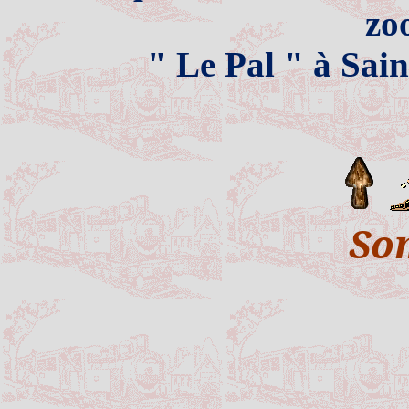
zo
" Le Pal " à Sain
So