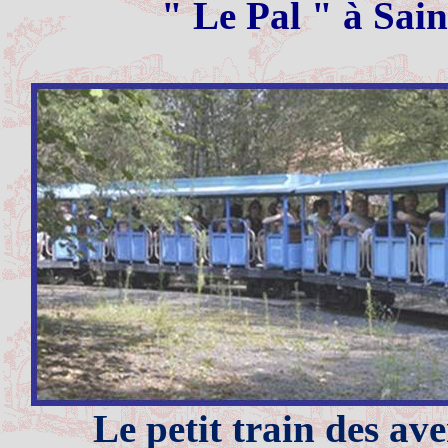
" Le Pal " à Sain
Le petit train des av