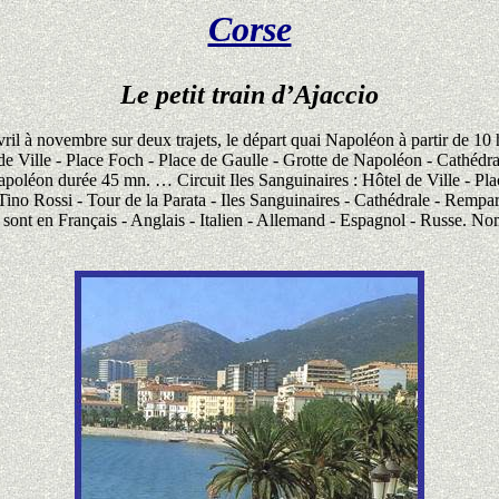
Corse
Le petit train d’Ajaccio
'avril à novembre sur deux trajets, le départ quai Napoléon à partir de 10 
 de Ville - Place Foch - Place de Gaulle - Grotte de Napoléon - Cathédra
apoléon durée 45 mn. … Circuit Iles Sanguinaires : Hôtel de Ville - Pl
Tino Rossi - Tour de la Parata - Iles Sanguinaires - Cathédrale - Rempart
sont en Français - Anglais - Italien - Allemand - Espagnol - Russe. No