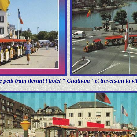
e petit train devant l'hôtel " Chatham "et traversant la vil