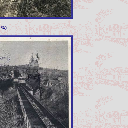
c
8 %)