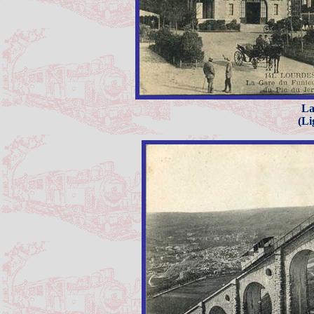
La
(Li