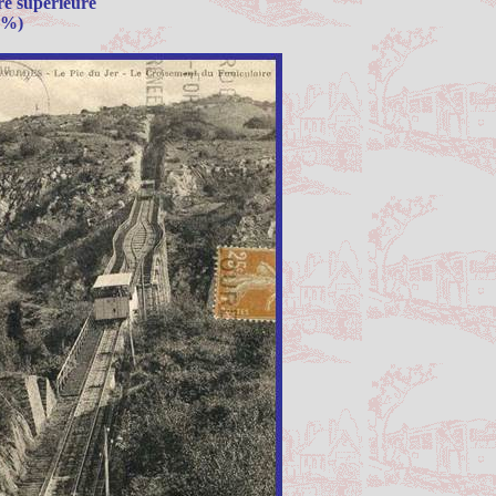
re supérieure
 %)