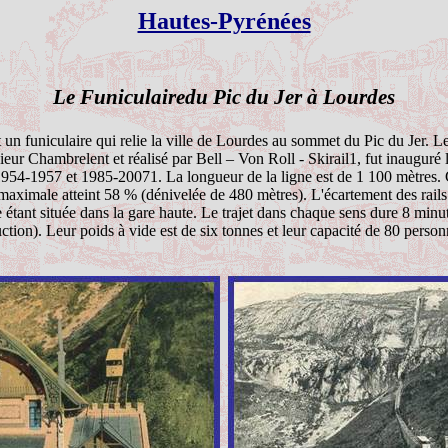
Hautes-Pyrénées
Le
Funiculairedu
Pic du
Jer
à Lourdes
 un funiculaire qui relie la ville de Lourdes au sommet du Pic du
Jer
. L
nieur
Chambrelent
et réalisé par Bell – Von Roll - Skirail1, fut inauguré 
 1954-1957 et 1985-20071. La longueur de la ligne est de 1 100 mètres.
maximale atteint 58 % (dénivelée de 480 mètres). L'écartement des rails e
 étant située dans la gare haute. Le trajet dans chaque sens dure 8 minu
tion). Leur poids à vide est de six tonnes et leur capacité de 80 person